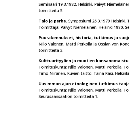
Seminaari 19.3.1982. Helsinki. Päivyt Niemeläine
toimitteita 5.
Talo ja perhe.
Symposiumi 26.3.1979 Helsinki. T
Toimittaja: Päivyt Niemeläinen. Helsinki 1980. S
Puurakennukset, historia, tutkimus ja suoj
Niilo Valonen, Matti Perkoila ja Ossian von Ko
toimitteita 3.
Kulttuurityylien ja muotien kansanomaist
Toimituskunta: Niilo Valonen, Matti Perkoila. T
Timo Niiranen. Kuvien taitto: Taina Rasi. Helsink
Uusimman ajan etnologinen tutkimus taajam
Toimituskunta: Niilo Valonen, Matti Perkoila. Toi
Seurasaarisäätiön toimitteita 1.