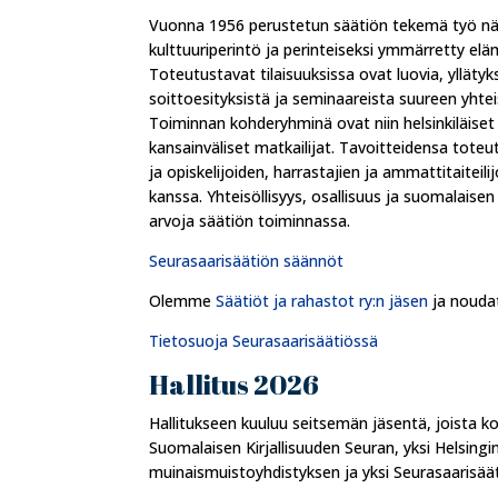
Vuonna 1956 perustetun säätiön tekemä työ nä
kulttuuriperintö ja perinteiseksi ymmärretty eläm
Toteutustavat tilaisuuksissa ovat luovia, yllätykse
soittoesityksistä ja seminaareista suureen yhteis
Toiminnan kohderyhminä ovat niin helsinkiläiset 
kansainväliset matkailijat. Tavoitteidensa toteu
ja opiskelijoiden, harrastajien ja ammattitaiteil
kanssa. Yhteisöllisyys, osallisuus ja suomalaise
arvoja säätiön toiminnassa.
Seurasaarisäätiön säännöt
Olemme
Säätiöt ja rahastot ry:n jäsen
ja noud
Tietosuoja Seurasaarisäätiössä
Hallitus 2026
Hallitukseen kuuluu seitsemän jäsentä, joista 
Suomalaisen Kirjallisuuden Seuran, yksi Helsingi
muinaismuistoyhdistyksen ja yksi Seurasaarisä