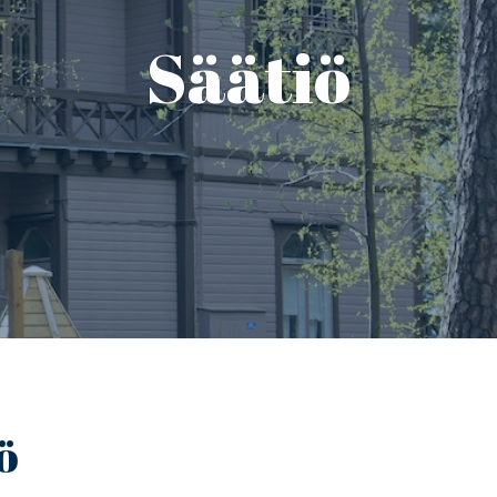
Säätiö
ö