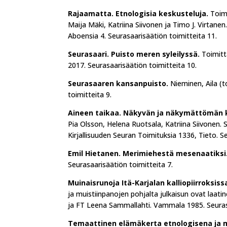
Rajaamatta. Etnologisia keskusteluja.
Toimi
Maija Mäki, Katriina Siivonen ja Timo J. Virtanen
Aboensia 4. Seurasaarisäätiön toimitteita 11.
Seurasaari. Puisto meren syleilyssä.
Toimitta
2017. Seurasaarisäätiön toimitteita 10.
Seurasaaren kansanpuisto.
Nieminen, Aila (t
toimitteita 9.
Aineen taikaa. Näkyvän ja näkymättömän kul
Pia Olsson, Helena Ruotsala, Katriina Siivonen. 
Kirjallisuuden Seuran Toimituksia 1336, Tieto. S
Emil Hietanen. Merimiehestä mesenaatiksi
Seurasaarisäätiön toimitteita 7.
Muinaisrunoja Itä-Karjalan kalliopiirroksiss
ja muistiinpanojen pohjalta julkaisun ovat laa
ja FT Leena Sammallahti. Vammala 1985. Seurasa
Temaattinen elämäkerta etnologisena ja