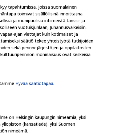
kyy tapahtumissa, joissa suomalainen
äntapa toimivat sisällöllisinä innoittajina.
llisiä ja monipuolisia intiimeistä tanssi- ja
ölliseen vuotuisjuhlaan, Juhannusvalkeisiin.
vapaa-ajan viettäjät kuin kotimaiset ja
ttamiseksi säätiö tekee yhteistyötä tutkijoiden
ijoiden sekä perinnejärjestöjen ja oppilaitosten
n kulttuuriperinnön moninaisuus ovat keskeisiä
atamme
Hyvää säätiötapaa
.
kolme on Helsingin kaupungin nimeämiä, yksi
n yliopiston (kansatiede), yksi Suomen
ätiön nimeämä.