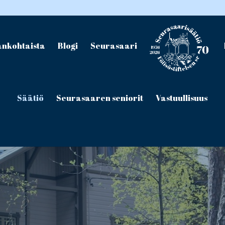
ankohtaista
Blogi
Seurasaari
Säätiö
Seurasaaren seniorit
Vastuullisuus