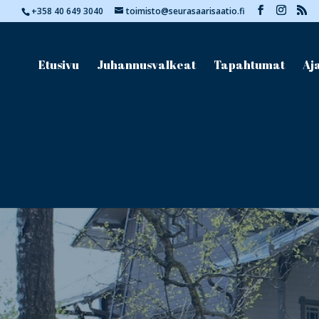
+358 40 649 3040
toimisto@seurasaarisaatio.fi
Etusivu
Juhannusvalkeat
Tapahtumat
Aj