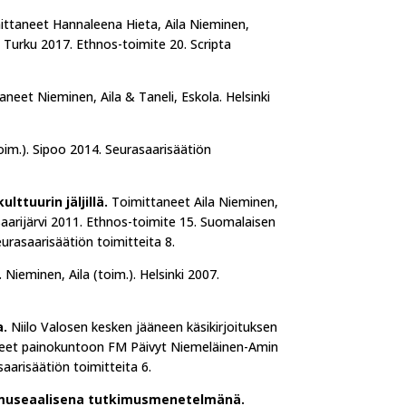
ttaneet Hannaleena Hieta, Aila Nieminen,
. Turku 2017. Ethnos-toimite 20. Scripta
neet Nieminen, Aila & Taneli, Eskola. Helsinki
oim.). Sipoo 2014. Seurasaarisäätiön
ttuurin jäljillä.
Toimittaneet Aila Nieminen,
Saarijärvi 2011. Ethnos-toimite 15. Suomalaisen
eurasaarisäätiön toimitteita 8.
.
Nieminen, Aila (toim.). Helsinki 2007.
a.
Niilo Valosen kesken jääneen käsikirjoituksen
tineet painokuntoon FM Päivyt Niemeläinen-Amin
arisäätiön toimitteita 6.
 museaalisena tutkimusmenetelmänä.