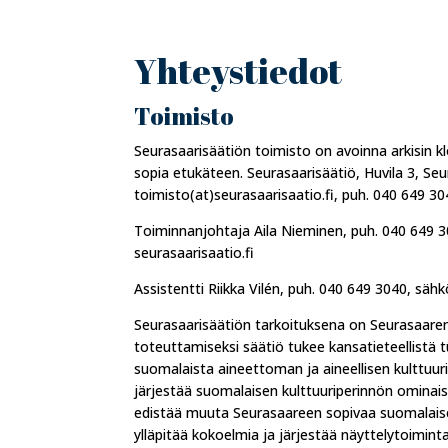
Yhteystiedot
Toimisto
Seurasaarisäätiön toimisto on avoinna arkisin k
sopia etukäteen. Seurasaarisäätiö, Huvila 3, Seu
toimisto(at)seurasaarisaatio.fi, puh. 040 649 30
Toiminnanjohtaja Aila Nieminen, puh. 040 649 30
seurasaarisaatio.fi
Assistentti Riikka Vilén, puh. 040 649 3040, sähk
Seurasaarisäätiön tarkoituksena on Seurasaar
toteuttamiseksi säätiö tukee kansatieteellistä t
suomalaista aineettoman ja aineellisen kulttuur
järjestää suomalaisen kulttuuriperinnön ominais
edistää muuta Seurasaareen sopivaa suomalaisee
ylläpitää kokoelmia ja järjestää näyttelytoimint