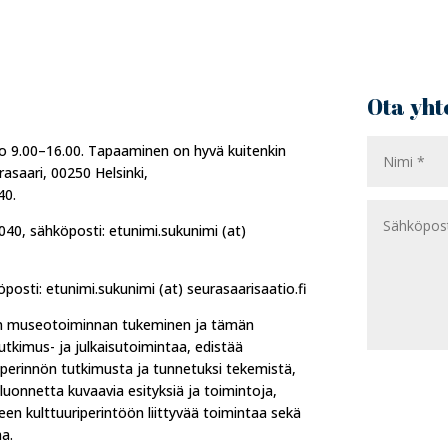
Ota yht
lo 9.00–16.00. Tapaaminen on hyvä kuitenkin
rasaari, 00250 Helsinki,
40.
40, sähköposti: etunimi.sukunimi (at)
öposti: etunimi.sukunimi (at) seurasaarisaatio.fi
en museotoiminnan tukeminen ja tämän
utkimus- ja julkaisutoimintaa, edistää
iperinnön tutkimusta ja tunnetuksi tekemistä,
luonnetta kuvaavia esityksiä ja toimintoja,
n kulttuuriperintöön liittyvää toimintaa sekä
aa.