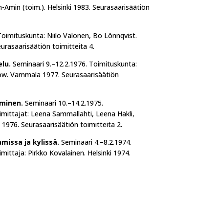
n-Amin (toim.). Helsinki 1983. Seurasaarisäätiön
oimituskunta: Niilo Valonen, Bo Lönnqvist.
eurasaarisäätiön toimitteita 4.
elu.
Seminaari 9.–12.2.1976. Toimituskunta:
now. Vammala 1977. Seurasaarisäätiön
uminen.
Seminaari 10.–14.2.1975.
oimittajat: Leena Sammallahti, Leena Hakli,
i 1976. Seurasaarisäätiön toimitteita 2.
issa ja kylissä.
Seminaari 4.–8.2.1974.
mittaja: Pirkko Kovalainen. Helsinki 1974.