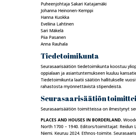
Puheenjohtaja Sakari Katajamäki
Johanna Heinonen-Kemppi
Hanna Kuokka
Eveliina Lahtinen
Sari Mäkelä
Piia Pasanen
Anna Rauhala
Tiedetoimikunta
Seurasaarisäätiön tiedetoimikunta koostuu yliop
oppialaan ja asiantuntemukseen kuuluu kansatie
Tiedetoimikunta laatii säätiön hallitukselle vuos
rahastosta myönnettävistä stipendeistä.
Seurasaarisäätiön toimitte
Seurasaarisäätiön toimitteissa on ilmestynyt seu
PLACES AND HOUSES IN BORDERLAND.
Wooden
North 1700 – 1940. Editors/toimittajat: Reidu
Niemi. Keuruu 2024. Ethnos-toimite. Seurasaaris