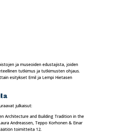
istojen ja museoiden edustajista, joiden
teellinen tutkimus ja tutkimusten ohjaus.
ittain esitykset Emil ja Lempi Hietasen
ita
raavat julkaisut:
 Architecture and Building Tradition in the
n Laura Andreassen, Teppo Korhonen & Einar
äätiön toimitteita 12.