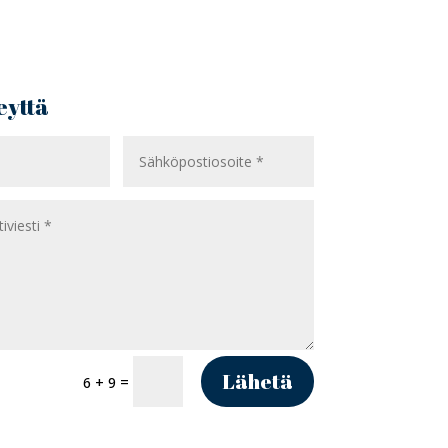
eyttä
Lähetä
=
6 + 9