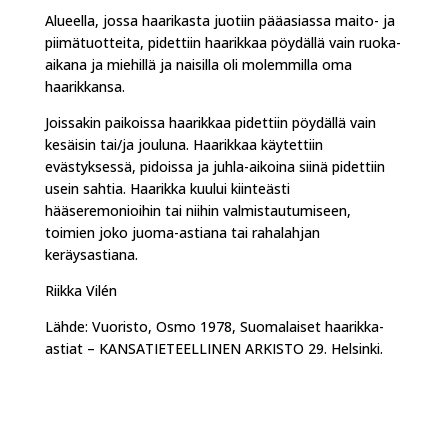
Alueella, jossa haarikasta juotiin pääasiassa maito- ja
piimätuotteita, pidettiin haarikkaa pöydällä vain ruoka-
aikana ja miehillä ja naisilla oli molemmilla oma
haarikkansa.
Joissakin paikoissa haarikkaa pidettiin pöydällä vain
kesäisin tai/ja jouluna. Haarikkaa käytettiin
evästyksessä, pidoissa ja juhla-aikoina siinä pidettiin
usein sahtia. Haarikka kuului kiinteästi
hääseremonioihin tai niihin valmistautumiseen,
toimien joko juoma-astiana tai rahalahjan
keräysastiana.
Riikka Vilén
Lähde: Vuoristo, Osmo 1978, Suomalaiset haarikka-
astiat – KANSATIETEELLINEN ARKISTO 29. Helsinki.