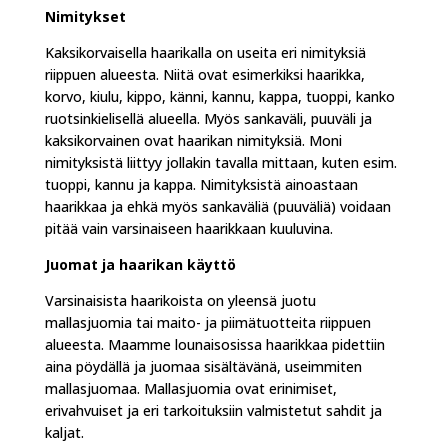
Nimitykset
Kaksikorvaisella haarikalla on useita eri nimityksiä
riippuen alueesta. Niitä ovat esimerkiksi haarikka,
korvo, kiulu, kippo, känni, kannu, kappa, tuoppi, kanko
ruotsinkielisellä alueella. Myös sankaväli, puuväli ja
kaksikorvainen ovat haarikan nimityksiä. Moni
nimityksistä liittyy jollakin tavalla mittaan, kuten esim.
tuoppi, kannu ja kappa. Nimityksistä ainoastaan
haarikkaa ja ehkä myös sankaväliä (puuväliä) voidaan
pitää vain varsinaiseen haarikkaan kuuluvina.
Juomat ja haarikan käyttö
Varsinaisista haarikoista on yleensä juotu
mallasjuomia tai maito- ja piimätuotteita riippuen
alueesta. Maamme lounaisosissa haarikkaa pidettiin
aina pöydällä ja juomaa sisältävänä, useimmiten
mallasjuomaa. Mallasjuomia ovat erinimiset,
erivahvuiset ja eri tarkoituksiin valmistetut sahdit ja
kaljat.