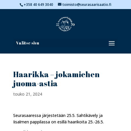
+358 40 649 3040
toimisto@seurasaarisaatio.fi
Valitse sivu
Haarikka – jokamiehen
juoma-astia
touko 21, 2024
Seurasaaressa järjestetään 25.5. Sahtikävely ja
Iisalmen pappilassa on esillä haarikoita 25.-26.5.