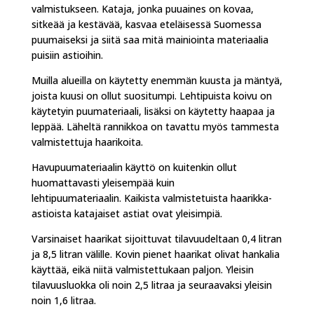
valmistukseen. Kataja, jonka puuaines on kovaa,
sitkeää ja kestävää, kasvaa eteläisessä Suomessa
puumaiseksi ja siitä saa mitä mainiointa materiaalia
puisiin astioihin.
Muilla alueilla on käytetty enemmän kuusta ja mäntyä,
joista kuusi on ollut suositumpi. Lehtipuista koivu on
käytetyin puumateriaali, lisäksi on käytetty haapaa ja
leppää. Läheltä rannikkoa on tavattu myös tammesta
valmistettuja haarikoita.
Havupuumateriaalin käyttö on kuitenkin ollut
huomattavasti yleisempää kuin
lehtipuumateriaalin. Kaikista valmistetuista haarikka-
astioista katajaiset astiat ovat yleisimpiä.
Varsinaiset haarikat sijoittuvat tilavuudeltaan 0,4 litran
ja 8,5 litran välille. Kovin pienet haarikat olivat hankalia
käyttää, eikä niitä valmistettukaan paljon. Yleisin
tilavuusluokka oli noin 2,5 litraa ja seuraavaksi yleisin
noin 1,6 litraa.