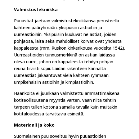
Valmistustekniikka
Puuastiat jaetaan valmistustekniikkansa perusteella
kahteen pääryhmään: yksipuisiin astioihin ja
uurreastioihin. Yksipuisiin kuuluvat ne astiat, joiden
pohjaosa, laita sekä mahdolliset korvat ovat yhdestä
kappaleesta (mm. Ruskon kinkerikousa vuodelta 1542).
Uurreastioiden tunnusmerkkinä on astian laidassa
oleva uurre, johon eri kappaleesta tehdyn pohjan
reuna tiiviisti sopii. Laidan rakenteen kannalta
uurreastiat jakaantuvat vielä kahteen ryhmään:
umpikehäisiin astioihin ja kimpiastioihin.
Haarikoita ei juurikaan valmistettu ammattimaisena
kotiteollisuutena myyntiä varten, vaan niitä tehtiin
tarpeen tullen kotona samalla tavalla kuin muitakin
kotitaloudessa tarvittavia esineitä.
Materiaali ja koko
Suomalainen puu soveltuu hyvin puuastioiden