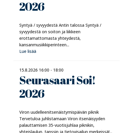
2026
Syntyä / syvyydestä Antin talossa Syntyä /
syvyydestä on soiton ja liikkeen
erottamattomasta yhteydestä,
kansanmusiikkiperinteen...
Lue lisää
15.8.2026 16:00 - 18:00
Seurasaari Soi!
2026
Viron uudelleenitsenäistymispäivän piknik
Tervetuloa juhlistamaan Viron itsenäisyyden
palauttamisen 35-vuotisjuhlaa piknikin,
yhteislaulun, tanssin ja tietovisailun merkeissä!...