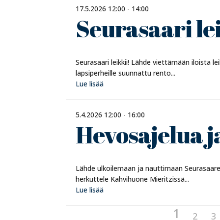
17.5.2026 12:00 - 14:00
Seurasaari le
Seurasaari leikkii! Lähde viettämään iloista le
lapsiperheille suunnattu rento...
Lue lisää
5.4.2026 12:00 - 16:00
Hevosajelua j
Lähde ulkoilemaan ja nauttimaan Seurasaare
herkuttele Kahvihuone Mieritzissä...
Lue lisää
1
2
3