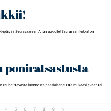
ikkii!
ikkipäivää Seurasaareen Antin aukiolle! Seurasaari leikkii! on
a poniratsastusta
n rauhoittavasta luonnosta pääsiäisenä! Ota mukaasi eväät tai
4
5
6
7
8
9