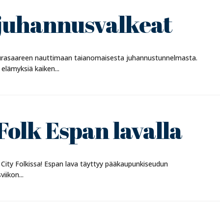
juhannusvalkeat
eurasaareen nauttimaan taianomaisesta juhannustunnelmasta.
lämyksiä kaiken...
Folk Espan lavalla
i City Folkissa! Espan lava täyttyy pääkaupunkiseudun
iikon...