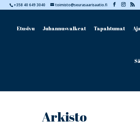
+358 40 649 3040
toimisto@seurasaarisaatio.fi
Etusivu
Juhannusvalkeat
Tapahtumat
Aj
Sä
Arkisto