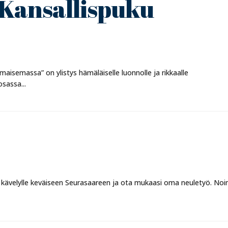
 Kansallispuku
aisemassa” on ylistys hämäläiselle luonnolle ja rikkaalle
osassa...
 kävelylle keväiseen Seurasaareen ja ota mukaasi oma neuletyö. Noi