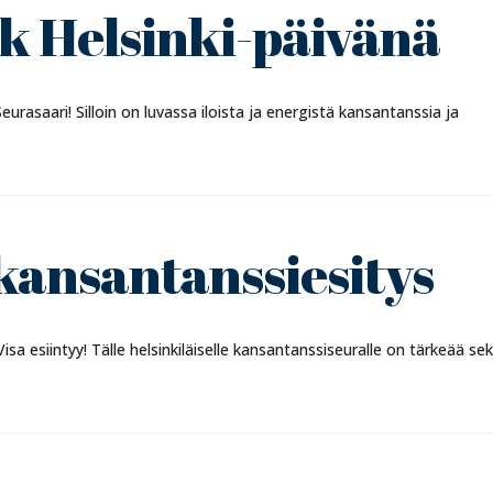
k Helsinki-päivänä
urasaari! Silloin on luvassa iloista ja energistä kansantanssia ja
kansantanssiesitys
a esiintyy! Tälle helsinkiläiselle kansantanssiseuralle on tärkeää se