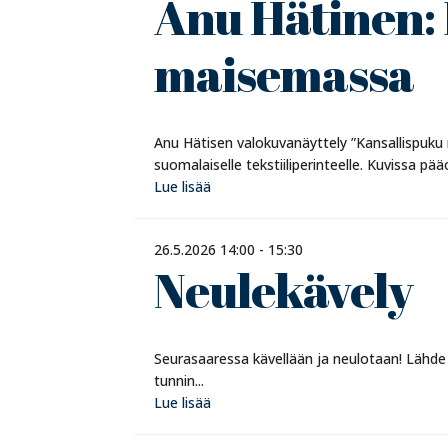
Anu Hätinen:
maisemassa
Anu Hätisen valokuvanäyttely ”Kansallispuku m
suomalaiselle tekstiiliperinteelle. Kuvissa pää
Lue lisää
26.5.2026 14:00 - 15:30
Neulekävely
Seurasaaressa kävellään ja neulotaan! Lähde
tunnin...
Lue lisää