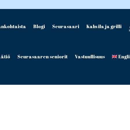
ankohtaista
Blogi
Seurasaari
Kahvila ja grilli
ätiö
Seurasaaren seniorit
Vastuullisuus
Engl