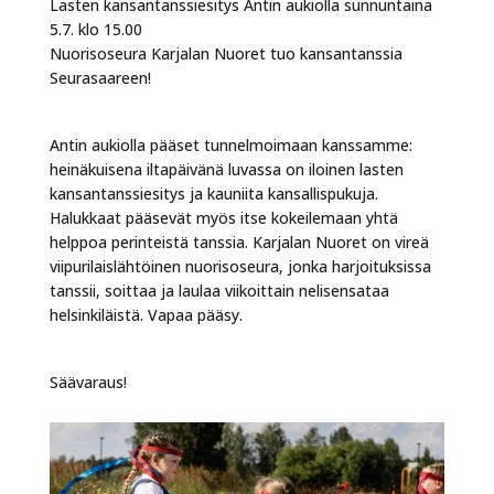
Lasten kansantanssiesitys Antin aukiolla sunnuntaina
5.7. klo 15.00
Nuorisoseura Karjalan Nuoret tuo kansantanssia
Seurasaareen!
Antin aukiolla pääset tunnelmoimaan kanssamme:
heinäkuisena iltapäivänä luvassa on iloinen lasten
kansantanssiesitys ja kauniita kansallispukuja.
Halukkaat pääsevät myös itse kokeilemaan yhtä
helppoa perinteistä tanssia. Karjalan Nuoret on vireä
viipurilaislähtöinen nuorisoseura, jonka harjoituksissa
tanssii, soittaa ja laulaa viikoittain nelisensataa
helsinkiläistä. Vapaa pääsy.
Säävaraus!