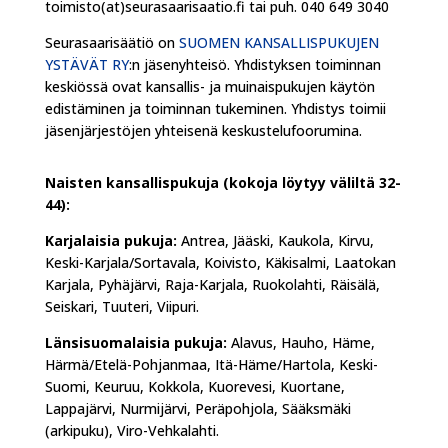
toimisto(at)seurasaarisaatio.fi tai puh. 040 649 3040
Seurasaarisäätiö on
SUOMEN KANSALLISPUKUJEN
YSTÄVÄT RY
:n jäsenyhteisö. Yhdistyksen toiminnan
keskiössä ovat kansallis- ja muinaispukujen käytön
edistäminen ja toiminnan tukeminen. Yhdistys toimii
jäsenjärjestöjen yhteisenä keskustelufoorumina.
Naisten kansallispukuja (kokoja löytyy väliltä 32-
44):
Karjalaisia pukuja:
Antrea, Jääski, Kaukola, Kirvu,
Keski-Karjala/Sortavala, Koivisto, Käkisalmi, Laatokan
Karjala, Pyhäjärvi, Raja-Karjala, Ruokolahti, Räisälä,
Seiskari, Tuuteri, Viipuri.
Länsisuomalaisia pukuja:
Alavus, Hauho, Häme,
Härmä/Etelä-Pohjanmaa, Itä-Häme/Hartola, Keski-
Suomi, Keuruu, Kokkola, Kuorevesi, Kuortane,
Lappajärvi, Nurmijärvi, Peräpohjola, Sääksmäki
(arkipuku), Viro-Vehkalahti.