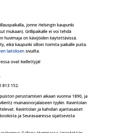
illauspaikalla, jonne Helsingin kaupunki
ut mukaan). Grillipaikalle ei voi tehdä
nen huvimaja on kävijöiden käytettävissä.
, eikä kaupunki silloin toimita paikalle puita.
een laitoksen
sivuilta.
essa ovat kiellettyjä!
a
0 813 152.
npuiston perustamisen aikaan vuonna 1890, ja
Mieritz muinaisnorjalaiseen tyyliin. Ravintolan
televat. Ravintolan ja kahvilan ajantasaiset
bookista ja Seurasaaressa sijaitsevista
iharakennus Galleria Huminassa järjestetään