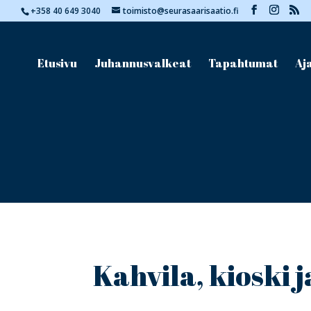
+358 40 649 3040
toimisto@seurasaarisaatio.fi
Etusivu
Juhannusvalkeat
Tapahtumat
Aj
Kahvila, kioski j