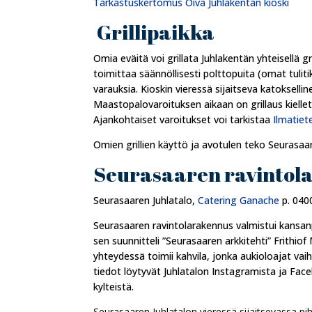
Tarkastuskertomus Oiva Juhlakentän kioski
Grillipaikka
Omia eväitä voi grillata Juhlakentän yhteisellä gr
toimittaa säännöllisesti polttopuita (omat tulitik
varauksia. Kioskin vieressä sijaitseva katokselli
Maastopalovaroituksen aikaan on grillaus kielletty
Ajankohtaiset varoitukset voi tarkistaa
Ilmatiet
Omien grillien käyttö ja avotulen teko Seurasaar
Seurasaaren ravintol
Seurasaaren Juhlatalo,
Catering Ganache
p. 040
Seurasaaren ravintolarakennus valmistui kansa
sen suunnitteli ”Seurasaaren arkkitehti” Frithiof 
yhteydessä toimii kahvila, jonka aukioloajat vaih
tiedot löytyvät Juhlatalon Instagramista ja Face
kylteistä.
Seurasaaren Juhlatalon vieressä sijaitsevassa p