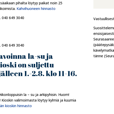
äaikaan pihalta löytyy paikat noin 25
likoimista.
Kahvihuoneen hinnasto
p. 040 649 3040
Vastuullises
Suosittelem
ensisijaisesti
Seurasaaree
(päätepysäkk
p. 040 649 3040
kävelymatka
avoinna la-su ja
tänne (Seura
ioski on suljettu
lleen 1.-2.8. klo 11-16.
iikonloppuisin la – su ja arkipyhisin. Huom!
a! Kioskin valimoimasta löytyy kylmiä ja kuumia
än kioskin hinnasto