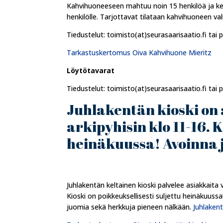
Kahvihuoneeseen mahtuu noin 15 henkilöä ja kes
henkilölle. Tarjottavat tilataan kahvihuoneen va
Tiedustelut: toimisto(at)seurasaarisaatio.fi tai 
Tarkastuskertomus Oiva Kahvihuone Mieritz
Löytötavarat
Tiedustelut: toimisto(at)seurasaarisaatio.fi tai 
Juhlakentän kioski on 
arkipyhisin klo 11-16. K
heinäkuussa! Avoinna jä
Juhlakentän keltainen kioski palvelee asiakkaita v
Kioski on poikkeuksellisesti suljettu heinäkuuss
juomia sekä herkkuja pieneen nälkään.
Juhlakent