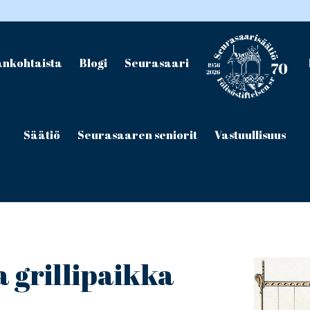
ankohtaista
Blogi
Seurasaari
Säätiö
Seurasaaren seniorit
Vastuullisuus
a grillipaikka