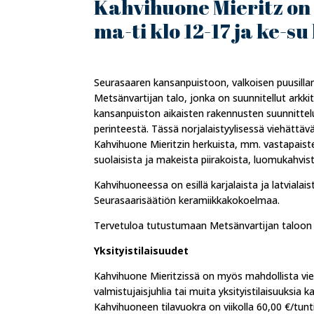
Kahvihuone Mieritz on 
ma-ti klo 12-17 ja ke-su 
Seurasaaren kansanpuistoon, valkoisen puusilla
Metsänvartijan talo, jonka on suunnitellut arkkit
kansanpuiston aikaisten rakennusten suunnitte
perinteestä. Tässä norjalaistyylisessä viehättä
Kahvihuone Mieritzin herkuista, mm. vastapaist
suolaisista ja makeista piirakoista, luomukahvi
Kahvihuoneessa on esillä karjalaista ja latviala
Seurasaarisäätiön keramiikkakokoelmaa.
Tervetuloa tutustumaan Metsänvartijan taloon j
Yksityistilaisuudet
Kahvihuone Mieritzissä on myös mahdollista viet
valmistujaisjuhlia tai muita yksityistilaisuuksia
Kahvihuoneen tilavuokra on viikolla 60,00 €/tunti