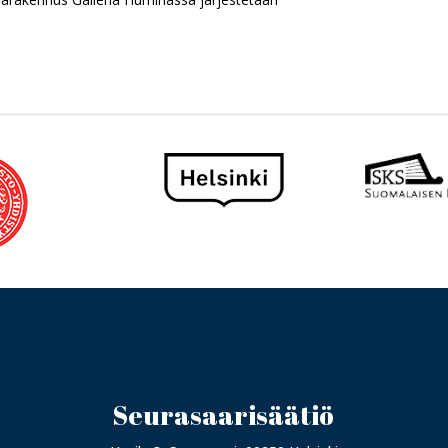
Seurasaarisäätiö