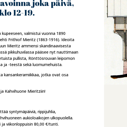
avoinna joka päivä,
klo 12-19.
n kupeeseen, valmistui vuonna 1890
ehti Frithiof Mieritz (1863-1916). Ideoita
luun Mieritz ammensi skandinaavisesta
vässä pikkuhuvilassa pääsee nyt nauttimaan
etuista pullista, Rönttösrouvan leipomon
sta ja -teestä sekä luomumehuista.
ista kansankeramiikkaa, jotka ovat osa
a Kahvihuone Mieritziin!
tää syntymäpäiviä, rippijuhlia,
 kahvihuoneen aukioloaikojen ulkopuolella.
 ja viikonloppuisin 80,00 €/tunti.