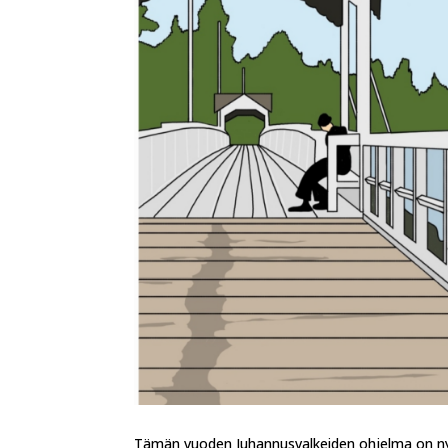
Tämän vuoden Juhannusvalkeiden ohjelma on ny