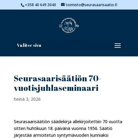
+358 40 649 3040
toimisto@seurasaarisaatio.fi
Valitse sivu
Seurasaarisäätiön 70-
vuotisjuhlaseminaari
heinä 3, 2026
Seurasaarisäätiön säädekirja allekirjoitettiin 70 vuotta
sitten huhtikuun 18. päivänä vuonna 1956. Säätiö
järjestää armoitetun syntymävuoden kunniaksi