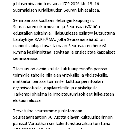
juhlaseminaarin torstaina 17.9.2026 klo 13–16
Suomalaisen Kirjallisuuden Seuran juhlasalissa.
Seminaarissa kuullaan Helsingin kaupungin,
Seurasaaren ulkomuseon ja Seurasaarisäätiön
edustajien esitelmiä. Tilaisuudessa esiintyy kutsuttuna
Lauluyhtye KÄRHÄMÄ, jolta Seurasaarisäätiö on
tilannut lauluja kuvastamaan Seurasaaren henkeä.
Ryhmä käsikirjoittaa, sovittaa ja ensiesittää kappaleet
seminaarissa.
Tilaisuus on avoin kaikille kulttuuriperinnön parissa
toimiville tahoille niin alan yrityksille ja yhdistyksille,
matkailun parissa toimiville, kulttuuriperintöalan
organisaatioille, oppilaitoksille ja opiskelijoille.
Tarkempi ohjelma ja ilmoittautumisohjeet julkaistaan
elokuun alussa.
Tervetuloa seuraamme juhlistamaan
Seurasaarisäätiön 70 vuotta elävän kulttuuriperinnön
parissa! Varaathan siis kalenteristasi aikaa torstaina