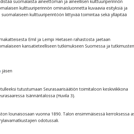
 edistää suomalaista aineettoman ja aineellisen kulttuuriperinnön
omalaisen kulttuuriperinnön ominaisluonnetta kuvaavia esityksiä ja
uomalaiseen kulttuuriperintöön liittyvää toimintaa sekä ylläpitää
makatteisesta Emil ja Lempi Hietasen rahastosta jaetaan
omalaiseen kansatieteelliseen tutkimukseen Suomessa ja tutkimuste
n
jäsen
tulleeksi tutustumaan Seurasaarisäätiön toimitaloon keskiviikkona
Seurasaaressa Isännäntalossa (Huvila 3).
iston lounaisosaan vuonna 1890. Talon ensimmäisessä kerroksessa a
yrylaivamatkustajien odotussali.