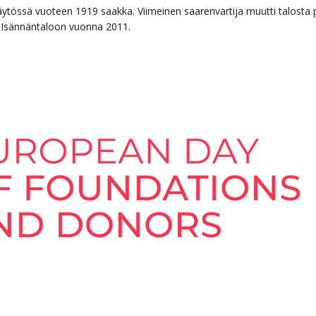
ytössä vuoteen 1919 saakka. Viimeinen saarenvartija muutti talosta 
i Isännäntaloon vuonna 2011.