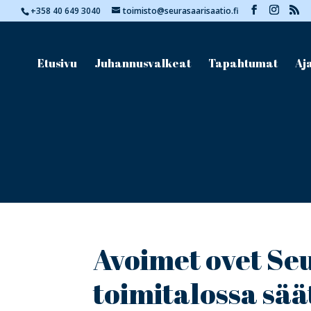
+358 40 649 3040
toimisto@seurasaarisaatio.fi
Etusivu
Juhannusvalkeat
Tapahtumat
Aj
Avoimet ovet Se
toimitalossa sä