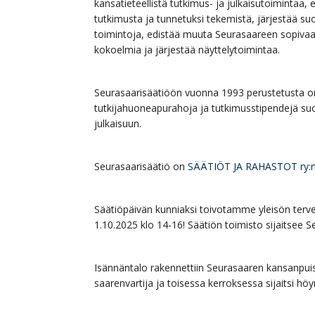
kansatieteellistä tutkimus- ja julkaisutoimintaa,
tutkimusta ja tunnetuksi tekemistä, järjestää su
toimintoja, edistää muuta Seurasaareen sopivaa s
kokoelmia ja järjestää näyttelytoimintaa.
Seurasaarisäätiöön vuonna 1993 perustetusta o
tutkijahuoneapurahoja ja tutkimusstipendejä su
julkaisuun.
Seurasaarisäätiö on
SÄÄTIÖT JA RAHASTOT ry:
Säätiöpäivän kunniaksi toivotamme yleisön terve
1.10.2025 klo 14-16! Säätiön toimisto sijaitsee 
Isännäntalo rakennettiin Seurasaaren kansanpu
saarenvartija ja toisessa kerroksessa sijaitsi hö