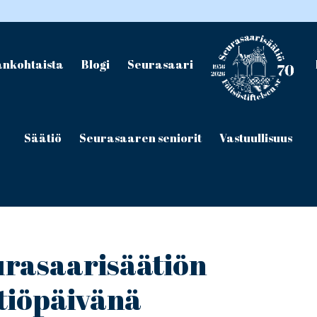
ankohtaista
Blogi
Seurasaari
Säätiö
Seurasaaren seniorit
Vastuullisuus
urasaarisäätiön
ätiöpäivänä