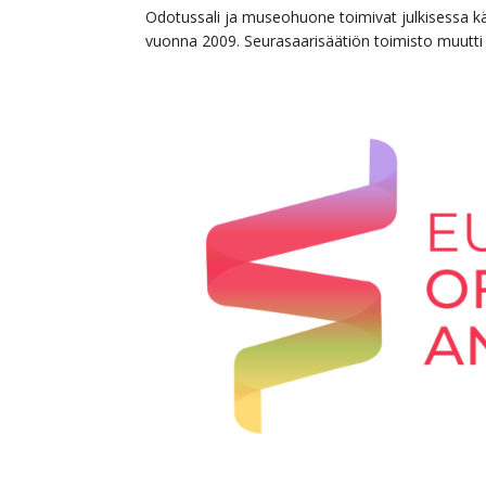
Odotussali ja museohuone toimivat julkisessa kä
vuonna 2009. Seurasaarisäätiön toimisto muutt