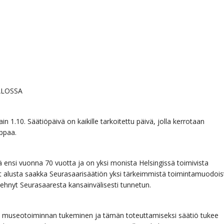
ALOSSA
 1.10. Säätiöpäivä on kaikille tarkoitettu päivä, jolla kerrotaan
ppaa.
 ensi vuonna 70 vuotta ja on yksi monista Helsingissä toimivista
ut alusta saakka Seurasaarisäätiön yksi tärkeimmistä toimintamuodois
hnyt Seurasaaresta kansainvälisesti tunnetun.
n museotoiminnan tukeminen ja tämän toteuttamiseksi säätiö tukee