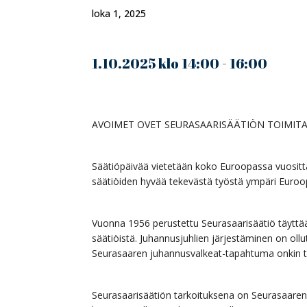
loka 1, 2025
1.10.2025 klo 14:00 - 16:00
AVOIMET OVET SEURASAARISÄÄTIÖN TOIMIT
Säätiöpäivää vietetään koko Euroopassa vuosittain
säätiöiden hyvää tekevästä työstä ympäri Euroo
Vuonna 1956 perustettu Seurasaarisäätiö täyttää
säätiöistä. Juhannusjuhlien järjestäminen on oll
Seurasaaren juhannusvalkeat-tapahtuma onkin te
Seurasaarisäätiön tarkoituksena on Seurasaare