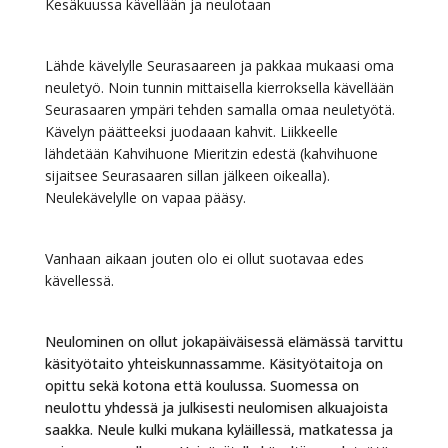
Kesäkuussa kävellään ja neulotaan
Lähde kävelylle Seurasaareen ja pakkaa mukaasi oma
neuletyö. Noin tunnin mittaisella kierroksella kävellään
Seurasaaren ympäri tehden samalla omaa neuletyötä.
Kävelyn päätteeksi juodaaan kahvit. Liikkeelle
lähdetään Kahvihuone Mieritzin edestä (kahvihuone
sijaitsee Seurasaaren sillan jälkeen oikealla).
Neulekävelylle on vapaa pääsy.
Vanhaan aikaan jouten olo ei ollut suotavaa edes
kävellessä.
Neulominen on ollut jokapäiväisessä elämässä tarvittu
käsityötaito yhteiskunnassamme. Käsityötaitoja on
opittu sekä kotona että koulussa. Suomessa on
neulottu yhdessä ja julkisesti neulomisen alkuajoista
saakka. Neule kulki mukana kyläillessä, matkatessa ja