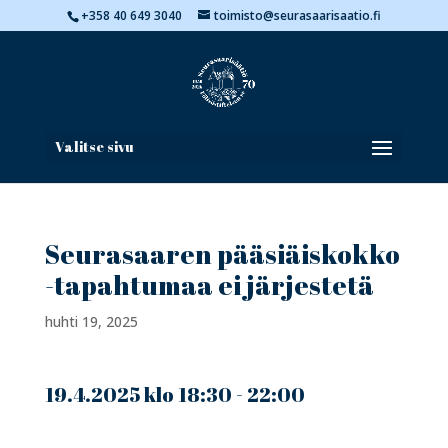
+358 40 649 3040
toimisto@seurasaarisaatio.fi
Valitse sivu
Seurasaaren pääsiäiskokko
-tapahtumaa ei järjestetä
huhti 19, 2025
19.4.2025 klo 18:30 - 22:00