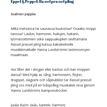
Eppel & Peppel: Rassel prassel pling
Iisalmen pappila
Miltä metsässä tai saunassa kuulostaa? Osaako moppi
tanssia? Laulun, harmonin, huilujen, haitarin,
lyömäsoittimien sekä saippuakuplien siivittämänä
Rassel prassel pling kutsuu kaksikieliselle
musiikkimatkalle Hanna Lundströmin lastenrunojen
maailmaan.
Hur låter det i skogen eller bastun och kan moppen
dansa? Med hjälp av sång, harmonium, flöjter,
dragspel, slagverk och såpbubblor tar Rassel prassel
pling oss med på en tvåspråkig musikalisk resa genom
Hanna Lundströms barnpoesiböcker.
Juulia Björn: laulu, kantele, harmoni