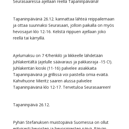
Seurasaaressa ajellaan reellä Tapaninpäivänä!
Tapaninpäivänä 26.12. kannattaa lähteä reippailemaan
ja ottaa suunnaksi Seurasaari, jolloin paikalla on myös
hevosajuri klo 12-16. Kelistä riippuen ajellaan joko
reellä tai kärryillä.
Ajelumaksu on 7 €/henkilö ja liikkeelle lähdetään
Juhlakentältä (ajelulle säävaraus ja pakkasraja -15 C!).
Juhlakentän kioski (11-16) palvelee asiakkaita
Tapaninpäivänä ja grillissä voi paistella omia eväitä.
Kahvihuone Mieritz saaren alussa palvelee
Tapaninpäivänä klo 12-17. Tervetuloa Seurasaareen!
Tapaninpäivä 26.12.
Pyhän Stefanuksen muistopäivä Suomessa on ollut
erityisesti hevosten ja hevosmiesten päivä. Päivän